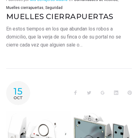
Muelles cierrapuertas
,
Seguridad
MUELLES CIERRAPUERTAS
En estos tiempos en los que abundan los robos a
domicilio, que la verja de su finca o de su portal no se
cierre cada vez que alguien sale o…
15
Facebook
Twitter
Google+
LinkedIn
Pin
OCT