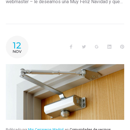
webmaster – le deseamos una Muy Feliz Navidad y que…
12
Facebook
Twitter
Google+
LinkedIn
Pin
NOV
Publicado por
Mis Cerrajeros Madrid
en
Comunidades de vecinos
,