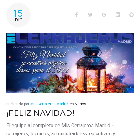
AÑO:
15
Facebook
Twitter
Google+
LinkedIn
Pin
2021
DIC
Publicado por
Mis Cerrajeros Madrid
en
Varios
¡FELIZ NAVIDAD!
El equipo al completo de Mis Cerrajeros Madrid –
cerrajeros, técnicos, administradores, ejecutivos y