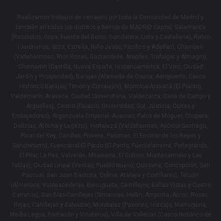
Realizamos trabajos de cerrajero por toda la Comunidad de Madrid y
también en todos los distritos y barrios de MADRID capital: Salamanca
(Recoletos, Goya, Fuente del Berro, Guindalera, Lista y Castellana), Retiro
(Jeronimos, Ibiza, Estrella, Niño Jesús, Pacifico y Adelfas), Chamberí
(Vallehermoso, Rios Rosas, Gaztambide, Arapiles, Trafalgar y Almagro),
Chamartín (Castilla, Nueva España, Hispanoamérica, El Viso, Ciudad
Jardín y Prosperidad), Barajas (Alameda de Osuna, Aeropuerto, Casco
Histórico Barajas, Timón y Corralejos), Moncloa-Aravaca (El Plantío,
Valdemarín, Aravaca, Ciudad Universitaria, Valdezarza, Casa de Campo y
Arguelles), Centro (Palacio, Universidad, Sol, Justicia, Cortes y
Embajadores), Arganzuela (Imperial, Acacias, Palos de Moguer, Chopera,
Delicias, Atocha y Legazpi), Hortaleza (Valdefuentes, Apóstol Santiago,
Pinar del Rey, Canillas, Piovera, Palomas, El Encinar de los Reyes y
Sanchinarro), Fuencarral-El Pardo (El Pardo, Fuentelarreina, Peñagrande,
El Pilar, La Paz, Valverde, Mirasierra, El Goloso, Montecarmelo y Las
Tablas), Ciudad Lineal (Ventas, Pueblo Nuevo, Quintana, Concepción, San
Pascual, San Juan Bautista, Colina, Atalaya y Costillares), Tetuán
(Almenara, Valdeacederas, Berruguete, Castillejos, Bellas Vistas y Cuatro
Caminos), San Blas-Canillejas (Simancas, Hellín, Amposta, Arcos, Rosas,
Rejas, Canillejas y Salvador), Moratalaz (Pavones, Horcajo, Marroquina,
Media Legua, Fontarrón y Vinateros), Villa de Vallecas (Casco Histórico de