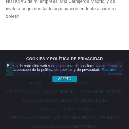
NOTICIAS de mi empresa, Mis Cerrajeros Madrid, y os
invito a seguirnos tanto aquí suscribiéndonte a nuestro
boletín…
COOKIES Y POLÍTICA DE PRIVACIDAD
El uso de este sitio web y de cualquiera de sus formularios implica la
aceptación de la política de cookies y de privacidad.
Más info
ACEPTO
INICIO
CERRAJEROS EN MÓSTOLES
CERRAJEROS EN ALCALÁ DE HENARES
CERRAJERÍA URGENTE
CERRAJEROS EN SAN SEBASTIÁN DE LOS REYES
CERRAJEROS EN ALCOBENDAS
CERRADURAS Y BOMBILLOS. ALTA SEGURIDAD ANTIBUMPING
CERRAJEROS EN COLMENAR VIEJO