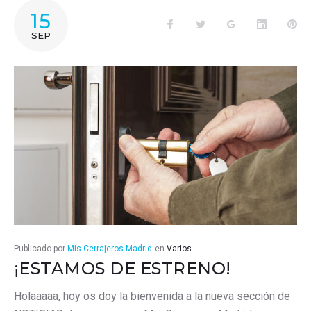
15
Facebook
Twitter
Google+
LinkedIn
Pin
SEP
Publicado por
Mis Cerrajeros Madrid
en
Varios
¡ESTAMOS DE ESTRENO!
Holaaaaa, hoy os doy la bienvenida a la nueva sección de