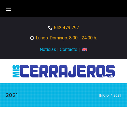
Skip
to
content
642 479 792
Lunes-Domingo: 8:00 - 24:00 h.
Noticias
|
Contacto
|
2021
INICIO
/
2021