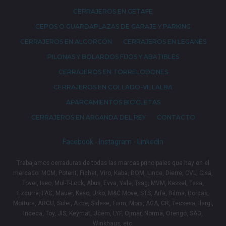
CERRAJEROS EN GETAFE
CEPOS O GUARDAPLAZAS DE GARAJE Y PARKING
CERRAJEROS EN ALCORCÓN
CERRAJEROS EN LEGANÉS
PILONAS Y BOLARDOS FIJOS Y ABATIBLES
CERRAJEROS EN TORRELODONES
CERRAJEROS EN COLLADO-VILLALBA
APARCAMIENTOS BICICLETAS
CERRAJEROS EN ARGANDA DEL REY
CONTACTO
Facebook
-
Instagram
-
LinkedIn
Trabajamos cerraduras de todas las marcas principales que hay en el
mercado: MCM, Potent, Fichet, Viro, Kaba, DOM, Lince, Dierre, CVL, Cisa,
Tover, Iseo, Mul-T-Lock, Abus, Evva, Yale, Tsag, MVM, Kassel, Tesa,
Ezcurra, FAC, Mauer, Keso, Urko, M&C Move, STS, Arfe, Bilma, Dorcas,
Mottura, ARCU, Soler, Azbe, Sidese, Fiam, Moia, AGA, CR, Tecsesa, Ilargi,
Inceca, Toy, JIS, Keymat, Ucem, LYF, Ojmar, Norma, Orengo, SAG,
Winkhaus, etc.