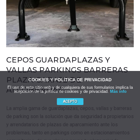
CEPOS GUARDAPLAZAS Y
VALLAS PARKINGS BARRERAS
PLAZA GARAJE DE
COOKIES Y POLÍTICA DE PRIVACIDAD
El uso de este sitio web y de cualquiera de sus formularios implica la
ALCOBENDAS
aceptación de la política de cookies y de privacidad.
Más info
ACEPTO
La amplia gama de guardaplazas, cepos, vallas y barreras
de parking son la solución que da seguridad a propietarios
y arrendatarios de plazas de aparcamiento ante los
problemas, tanto en parkings como en estacionamientos