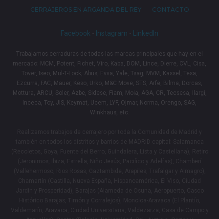
CERRAJEROS EN ARGANDA DEL REY
CONTACTO
Facebook
-
Instagram
-
LinkedIn
Trabajamos cerraduras de todas las marcas principales que hay en el
mercado: MCM, Potent, Fichet, Viro, Kaba, DOM, Lince, Dierre, CVL, Cisa,
Tover, Iseo, Mul-T-Lock, Abus, Evva, Yale, Tsag, MVM, Kassel, Tesa,
Ezcurra, FAC, Mauer, Keso, Urko, M&C Move, STS, Arfe, Bilma, Dorcas,
Mottura, ARCU, Soler, Azbe, Sidese, Fiam, Moia, AGA, CR, Tecsesa, Ilargi,
Inceca, Toy, JIS, Keymat, Ucem, LYF, Ojmar, Norma, Orengo, SAG,
Winkhaus, etc.
Realizamos trabajos de cerrajero por toda la Comunidad de Madrid y
también en todos los distritos y barrios de MADRID capital: Salamanca
(Recoletos, Goya, Fuente del Berro, Guindalera, Lista y Castellana), Retiro
(Jeronimos, Ibiza, Estrella, Niño Jesús, Pacifico y Adelfas), Chamberí
(Vallehermoso, Rios Rosas, Gaztambide, Arapiles, Trafalgar y Almagro),
Chamartín (Castilla, Nueva España, Hispanoamérica, El Viso, Ciudad
Jardín y Prosperidad), Barajas (Alameda de Osuna, Aeropuerto, Casco
Histórico Barajas, Timón y Corralejos), Moncloa-Aravaca (El Plantío,
Valdemarín, Aravaca, Ciudad Universitaria, Valdezarza, Casa de Campo y