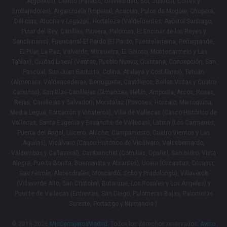
Arguelles), Centro (Palacio, Universidad, Sol, Justicia, Cortes y
Embajadores), Arganzuela (Imperial, Acacias, Palos de Moguer, Chopera,
Delicias, Atocha y Legazpi), Hortaleza (Valdefuentes, Apóstol Santiago,
Pinar del Rey, Canillas, Piovera, Palomas, El Encinar de los Reyes y
Sanchinarro), Fuencarral-El Pardo (El Pardo, Fuentelarreina, Peñagrande,
El Pilar, La Paz, Valverde, Mirasierra, El Goloso, Montecarmelo y Las
Tablas), Ciudad Lineal (Ventas, Pueblo Nuevo, Quintana, Concepción, San
Pascual, San Juan Bautista, Colina, Atalaya y Costillares), Tetuán
(Almenara, Valdeacederas, Berruguete, Castillejos, Bellas Vistas y Cuatro
Caminos), San Blas-Canillejas (Simancas, Hellín, Amposta, Arcos, Rosas,
Rejas, Canillejas y Salvador), Moratalaz (Pavones, Horcajo, Marroquina,
Media Legua, Fontarrón y Vinateros), Villa de Vallecas (Casco Histórico de
Vallecas, Santa Eugenia y Ensanche de Vallecas), Latina (Los Carmenes,
Puerta del Ángel, Lucero, Aluche, Campamento, Cuatro Vientos y Las
Aguilas), Vicálvaro (Casco Histórico de Vicálvaro, Valdebernardo,
Valderribas y Cañaveral), Carabanchel (Comillas, Opañel, San Isidro, Vista
Alegre, Puerta Bonita, Buenavista y Abrantes), Usera (Orcasitas, Orcasur,
San Fermín, Almendrales, Moscardó, Zofio y Pradolongo), Villaverde
(Villaverde Alto, San Cristobal, Butarque, Los Rosales y Los Ángeles) y
Puente de Vallecas (Entrevías, San Diego, Palomeras Bajas, Palomeras
Sureste, Portazgo y Numancia ).
© 2018-2026
MisCerrajerosMadrid
. Todos los derechos reservados.
Aviso