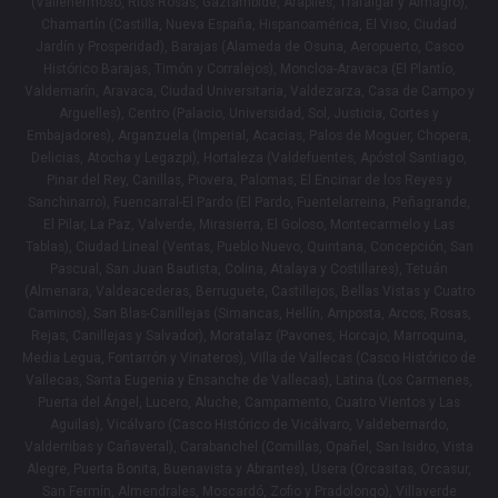
(Vallehermoso, Rios Rosas, Gaztambide, Arapiles, Trafalgar y Almagro),
Chamartín (Castilla, Nueva España, Hispanoamérica, El Viso, Ciudad
Jardín y Prosperidad), Barajas (Alameda de Osuna, Aeropuerto, Casco
Histórico Barajas, Timón y Corralejos), Moncloa-Aravaca (El Plantío,
Valdemarín, Aravaca, Ciudad Universitaria, Valdezarza, Casa de Campo y
Arguelles), Centro (Palacio, Universidad, Sol, Justicia, Cortes y
Embajadores), Arganzuela (Imperial, Acacias, Palos de Moguer, Chopera,
Delicias, Atocha y Legazpi), Hortaleza (Valdefuentes, Apóstol Santiago,
Pinar del Rey, Canillas, Piovera, Palomas, El Encinar de los Reyes y
Sanchinarro), Fuencarral-El Pardo (El Pardo, Fuentelarreina, Peñagrande,
El Pilar, La Paz, Valverde, Mirasierra, El Goloso, Montecarmelo y Las
Tablas), Ciudad Lineal (Ventas, Pueblo Nuevo, Quintana, Concepción, San
Pascual, San Juan Bautista, Colina, Atalaya y Costillares), Tetuán
(Almenara, Valdeacederas, Berruguete, Castillejos, Bellas Vistas y Cuatro
Caminos), San Blas-Canillejas (Simancas, Hellín, Amposta, Arcos, Rosas,
Rejas, Canillejas y Salvador), Moratalaz (Pavones, Horcajo, Marroquina,
Media Legua, Fontarrón y Vinateros), Villa de Vallecas (Casco Histórico de
Vallecas, Santa Eugenia y Ensanche de Vallecas), Latina (Los Carmenes,
Puerta del Ángel, Lucero, Aluche, Campamento, Cuatro Vientos y Las
Aguilas), Vicálvaro (Casco Histórico de Vicálvaro, Valdebernardo,
Valderribas y Cañaveral), Carabanchel (Comillas, Opañel, San Isidro, Vista
Alegre, Puerta Bonita, Buenavista y Abrantes), Usera (Orcasitas, Orcasur,
San Fermín, Almendrales, Moscardó, Zofio y Pradolongo), Villaverde