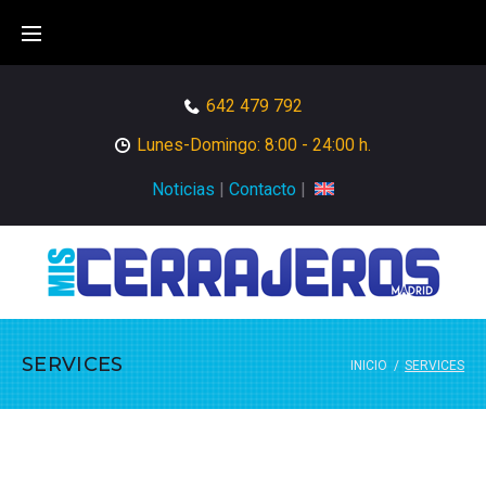
Skip
to
content
642 479 792
Lunes-Domingo: 8:00 - 24:00 h.
Noticias
|
Contacto
|
SERVICES
INICIO
/
SERVICES