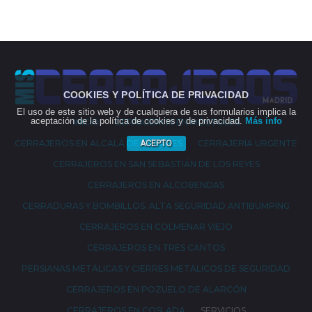
COOKIES Y POLÍTICA DE PRIVACIDAD
El uso de este sitio web y de cualquiera de sus formularios implica la
aceptación de la política de cookies y de privacidad.
Más info
INICIO
CERRAJEROS EN MÓSTOLES
CERRAJEROS EN ALCALÁ DE HENARES
CERRAJERÍA URGENTE
ACEPTO
CERRAJEROS EN SAN SEBASTIÁN DE LOS REYES
CERRAJEROS EN ALCOBENDAS
CERRADURAS Y BOMBILLOS. ALTA SEGURIDAD ANTIBUMPING
CERRAJEROS EN COLMENAR VIEJO
CERRAJEROS EN TRES CANTOS
PERSIANAS METÁLICAS Y CIERRES METÁLICOS DE SEGURIDAD
CERRAJEROS EN POZUELO DE ALARCÓN
CERRAJEROS EN COSLADA
SERVICIOS