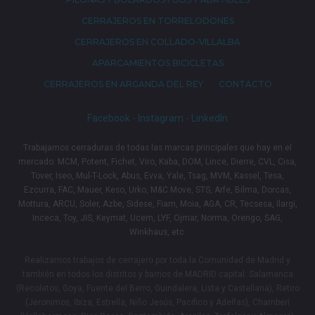
CERRAJEROS EN TORRELODONES
CERRAJEROS EN COLLADO-VILLALBA
APARCAMIENTOS BICICLETAS
CERRAJEROS EN ARGANDA DEL REY
CONTACTO
Facebook
-
Instagram
-
LinkedIn
Trabajamos cerraduras de todas las marcas principales que hay en el
mercado: MCM, Potent, Fichet, Viro, Kaba, DOM, Lince, Dierre, CVL, Cisa,
Tover, Iseo, Mul-T-Lock, Abus, Evva, Yale, Tsag, MVM, Kassel, Tesa,
Ezcurra, FAC, Mauer, Keso, Urko, M&C Move, STS, Arfe, Bilma, Dorcas,
Mottura, ARCU, Soler, Azbe, Sidese, Fiam, Moia, AGA, CR, Tecsesa, Ilargi,
Inceca, Toy, JIS, Keymat, Ucem, LYF, Ojmar, Norma, Orengo, SAG,
Winkhaus, etc.
Realizamos trabajos de cerrajero por toda la Comunidad de Madrid y
también en todos los distritos y barrios de MADRID capital: Salamanca
(Recoletos, Goya, Fuente del Berro, Guindalera, Lista y Castellana), Retiro
(Jeronimos, Ibiza, Estrella, Niño Jesús, Pacifico y Adelfas), Chamberí