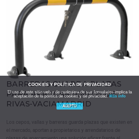
BARRERAS GUARDA PLAZAS
COOKIES Y POLÍTICA DE PRIVACIDAD
PARA APARCAMIENTOS DE
El uso de este sitio web y de cualquiera de sus formularios implica la
aceptación de la política de cookies y de privacidad.
Más info
RIVAS-VACIAMADRID
ACEPTO
Los cepos, vallas y barreras guarda plazas que existen en
el mercado, aportan a propietarios y arrendatarios de
plazas de aparcamiento una solución eficaz frente al