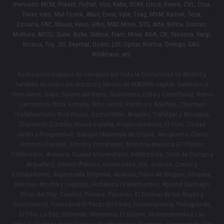
mercado: MCM, Potent, Fichet, Viro, Kaba, DOM, Lince, Dierre, CVL, Cisa,
Tover, Iseo, Mul-T-Lock, Abus, Evva, Yale, Tsag, MVM, Kassel, Tesa,
Ezcurra, FAC, Mauer, Keso, Urko, M&C Move, STS, Arfe, Bilma, Dorcas,
Mottura, ARCU, Soler, Azbe, Sidese, Fiam, Moia, AGA, CR, Tecsesa, Ilargi,
Inceca, Toy, JIS, Keymat, Ucem, LYF, Ojmar, Norma, Orengo, SAG,
Winkhaus, etc.
Realizamos trabajos de cerrajero por toda la Comunidad de Madrid y
también en todos los distritos y barrios de MADRID capital: Salamanca
(Recoletos, Goya, Fuente del Berro, Guindalera, Lista y Castellana), Retiro
(Jeronimos, Ibiza, Estrella, Niño Jesús, Pacifico y Adelfas), Chamberí
(Vallehermoso, Rios Rosas, Gaztambide, Arapiles, Trafalgar y Almagro),
Chamartín (Castilla, Nueva España, Hispanoamérica, El Viso, Ciudad
Jardín y Prosperidad), Barajas (Alameda de Osuna, Aeropuerto, Casco
Histórico Barajas, Timón y Corralejos), Moncloa-Aravaca (El Plantío,
Valdemarín, Aravaca, Ciudad Universitaria, Valdezarza, Casa de Campo y
Arguelles), Centro (Palacio, Universidad, Sol, Justicia, Cortes y
Embajadores), Arganzuela (Imperial, Acacias, Palos de Moguer, Chopera,
Delicias, Atocha y Legazpi), Hortaleza (Valdefuentes, Apóstol Santiago,
Pinar del Rey, Canillas, Piovera, Palomas, El Encinar de los Reyes y
Sanchinarro), Fuencarral-El Pardo (El Pardo, Fuentelarreina, Peñagrande,
El Pilar, La Paz, Valverde, Mirasierra, El Goloso, Montecarmelo y Las