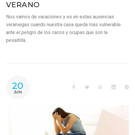
VERANO
Nos vamos de vacaciones y es en estas ausencias
veraniegas cuando nuestra casa queda más vulnerable
ante el peligro de los cacos y ocupas que son la
pesadilla…
20
Facebook
Twitter
Google+
LinkedIn
Pin
JUN