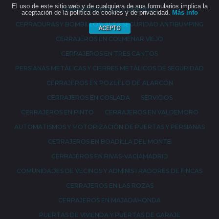
El uso de este sitio web y de cualquiera de sus formularios implica la
CERRAJEROS EN ALCOBENDAS
aceptación de la política de cookies y de privacidad.
Más info
CERRADURAS Y BOMBILLOS. ALTA SEGURIDAD ANTIBUMPING
ACEPTO
CERRAJEROS EN COLMENAR VIEJO
CERRAJEROS EN TRES CANTOS
PERSIANAS METÁLICAS Y CIERRES METÁLICOS DE SEGURIDAD
CERRAJEROS EN POZUELO DE ALARCÓN
CERRAJEROS EN COSLADA
SERVICIOS
CERRAJEROS EN PINTO
CERRAJEROS EN VALDEMORO
AUTOMATISMOS Y MOTORIZACIÓN DE PUERTAS Y PERSIANAS
CERRAJEROS EN BOADILLA DEL MONTE
CERRAJEROS EN RIVAS-VACIAMADRID
COMUNIDADES DE VECINOS Y ADMINISTRADORES DE FINCAS
CERRAJEROS EN LAS ROZAS
CERRAJEROS EN MAJADAHONDA
PUERTAS DE VIVIENDA Y PUERTAS DE GARAJE