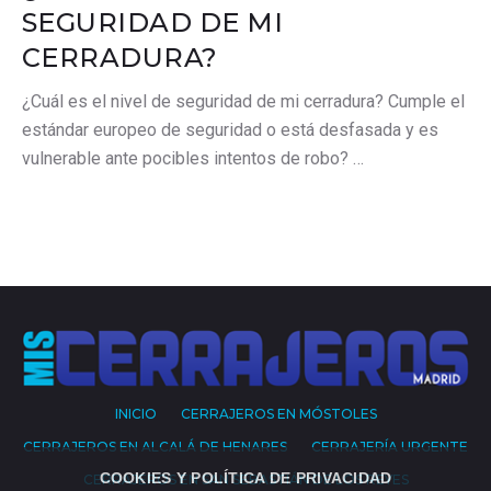
SEGURIDAD DE MI
CERRADURA?
¿Cuál es el nivel de seguridad de mi cerradura? Cumple el
estándar europeo de seguridad o está desfasada y es
vulnerable ante pocibles intentos de robo? …
INICIO
CERRAJEROS EN MÓSTOLES
CERRAJEROS EN ALCALÁ DE HENARES
CERRAJERÍA URGENTE
COOKIES Y POLÍTICA DE PRIVACIDAD
CERRAJEROS EN SAN SEBASTIÁN DE LOS REYES