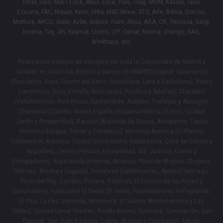
Tover, Iseo, Mul-T-Lock, Abus, Evva, Yale, Tsag, MVM, Kassel, Tesa,
Ezcurra, FAC, Mauer, Keso, Urko, M&C Move, STS, Arfe, Bilma, Dorcas,
Mottura, ARCU, Soler, Azbe, Sidese, Fiam, Moia, AGA, CR, Tecsesa, Ilargi,
Inceca, Toy, JIS, Keymat, Ucem, LYF, Ojmar, Norma, Orengo, SAG,
Winkhaus, etc.
Realizamos trabajos de cerrajero por toda la Comunidad de Madrid y
también en todos los distritos y barrios de MADRID capital: Salamanca
(Recoletos, Goya, Fuente del Berro, Guindalera, Lista y Castellana), Retiro
(Jeronimos, Ibiza, Estrella, Niño Jesús, Pacifico y Adelfas), Chamberí
(Vallehermoso, Rios Rosas, Gaztambide, Arapiles, Trafalgar y Almagro),
Chamartín (Castilla, Nueva España, Hispanoamérica, El Viso, Ciudad
Jardín y Prosperidad), Barajas (Alameda de Osuna, Aeropuerto, Casco
Histórico Barajas, Timón y Corralejos), Moncloa-Aravaca (El Plantío,
Valdemarín, Aravaca, Ciudad Universitaria, Valdezarza, Casa de Campo y
Arguelles), Centro (Palacio, Universidad, Sol, Justicia, Cortes y
Embajadores), Arganzuela (Imperial, Acacias, Palos de Moguer, Chopera,
Delicias, Atocha y Legazpi), Hortaleza (Valdefuentes, Apóstol Santiago,
Pinar del Rey, Canillas, Piovera, Palomas, El Encinar de los Reyes y
Sanchinarro), Fuencarral-El Pardo (El Pardo, Fuentelarreina, Peñagrande,
El Pilar, La Paz, Valverde, Mirasierra, El Goloso, Montecarmelo y Las
Tablas), Ciudad Lineal (Ventas, Pueblo Nuevo, Quintana, Concepción, San
Pascual, San Juan Bautista, Colina, Atalaya y Costillares), Tetuán