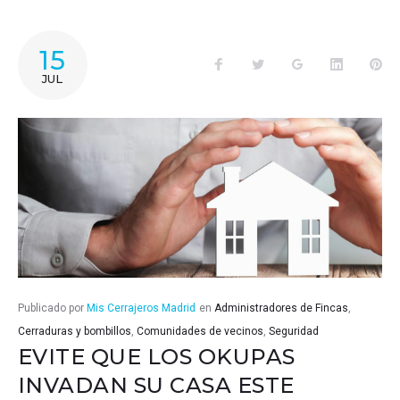
ETIQUETA:
15
Facebook
Twitter
Google+
LinkedIn
Pin
CERRADURAS
JUL
DE
SEGURIDAD
Publicado por
Mis Cerrajeros Madrid
en
Administradores de Fincas
,
Cerraduras y bombillos
,
Comunidades de vecinos
,
Seguridad
EVITE QUE LOS OKUPAS
INVADAN SU CASA ESTE