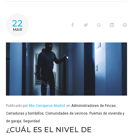
22
Facebook
Twitter
Google+
LinkedIn
Pin
MAR
Publicado por
Mis Cerrajeros Madrid
en
Administradores de Fincas
,
Cerraduras y bombillos
,
Comunidades de vecinos
,
Puertas de vivienda y
de garaje
,
Seguridad
¿CUÁL ES EL NIVEL DE