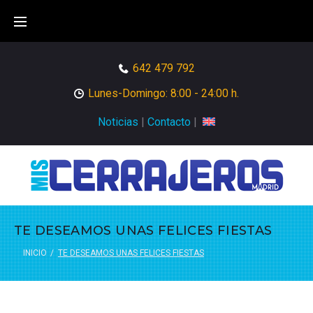
Skip
to
content
642 479 792
Lunes-Domingo: 8:00 - 24:00 h.
Noticias
|
Contacto
|
TE DESEAMOS UNAS FELICES FIESTAS
INICIO
/
TE DESEAMOS UNAS FELICES FIESTAS