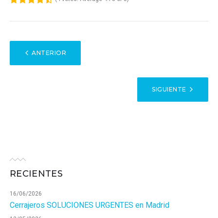
1
2
3
4
5
NAVEGACIÓN
ANTERIOR
DE
ENTRADAS
SIGUIENTE
RECIENTES
16/06/2026
Cerrajeros SOLUCIONES URGENTES en Madrid