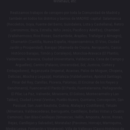
Winkhaus, etc.
Realizamos trabajos de cerrajero por toda la Comunidad de Madrid y
también en todos los distritos y barrios de MADRID capital: Salamanca
(Recoletos, Goya, Fuente del Berro, Guindalera, Lista y Castellana), Retiro
(Jeronimos, Ibiza, Estrella, Niño Jesús, Pacifico y Adelfas), Chamberí
(Vallehermoso, Rios Rosas, Gaztambide, Arapiles, Trafalgar y Almagro),
Chamartín (Castilla, Nueva España, Hispanoamérica, El Viso, Ciudad
Jardín y Prosperidad), Barajas (Alameda de Osuna, Aeropuerto, Casco
Histórico Barajas, Timón y Corralejos), Moncloa-Aravaca (El Plantío,
Valdemarín, Aravaca, Ciudad Universitaria, Valdezarza, Casa de Campo y
Arguelles), Centro (Palacio, Universidad, Sol, Justicia, Cortes y
Embajadores), Arganzuela (Imperial, Acacias, Palos de Moguer, Chopera,
Delicias, Atocha y Legazpi), Hortaleza (Valdefuentes, Apóstol Santiago,
Pinar del Rey, Canillas, Piovera, Palomas, El Encinar de los Reyes y
Sanchinarro), Fuencarral-El Pardo (El Pardo, Fuentelarreina, Peñagrande,
El Pilar, La Paz, Valverde, Mirasierra, El Goloso, Montecarmelo y Las
Tablas), Ciudad Lineal (Ventas, Pueblo Nuevo, Quintana, Concepción, San
Pascual, San Juan Bautista, Colina, Atalaya y Costillares), Tetuán
(Almenara, Valdeacederas, Berruguete, Castillejos, Bellas Vistas y Cuatro
Caminos), San Blas-Canillejas (Simancas, Hellín, Amposta, Arcos, Rosas,
Rejas, Canillejas y Salvador), Moratalaz (Pavones, Horcajo, Marroquina,
Media Legua, Fontarrón y Vinateros), Villa de Vallecas (Casco Histórico de