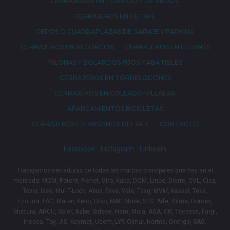
CERRAJEROS EN TORREJÓN DE ARDOZ
CERRAJEROS EN GETAFE
CEPOS O GUARDAPLAZAS DE GARAJE Y PARKING
CERRAJEROS EN ALCORCÓN
CERRAJEROS EN LEGANÉS
PILONAS Y BOLARDOS FIJOS Y ABATIBLES
CERRAJEROS EN TORRELODONES
CERRAJEROS EN COLLADO-VILLALBA
APARCAMIENTOS BICICLETAS
CERRAJEROS EN ARGANDA DEL REY
CONTACTO
Facebook
-
Instagram
-
LinkedIn
Trabajamos cerraduras de todas las marcas principales que hay en el
mercado: MCM, Potent, Fichet, Viro, Kaba, DOM, Lince, Dierre, CVL, Cisa,
Tover, Iseo, Mul-T-Lock, Abus, Evva, Yale, Tsag, MVM, Kassel, Tesa,
Ezcurra, FAC, Mauer, Keso, Urko, M&C Move, STS, Arfe, Bilma, Dorcas,
Mottura, ARCU, Soler, Azbe, Sidese, Fiam, Moia, AGA, CR, Tecsesa, Ilargi,
Inceca, Toy, JIS, Keymat, Ucem, LYF, Ojmar, Norma, Orengo, SAG,