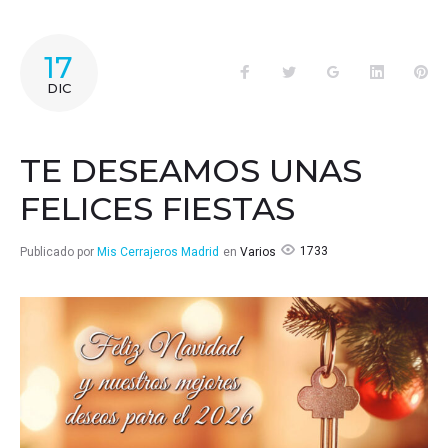
17
Facebook
Twitter
Google+
LinkedIn
Pin
DIC
TE DESEAMOS UNAS
FELICES FIESTAS
1733
Publicado por
Mis Cerrajeros Madrid
en
Varios